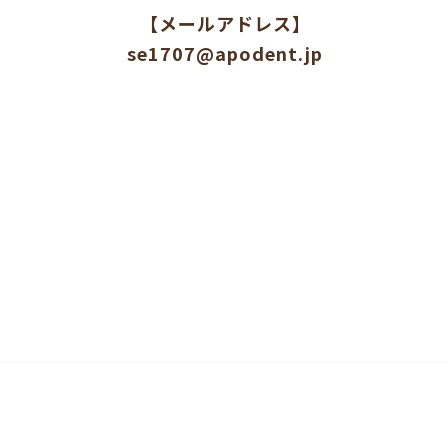
【メールアドレス】
se1707@apodent.jp
内
院長・スタッフ
院内・設備紹介
t © 2022 医療法人アトリエ会 おとな・こども セレクトファミリー歯科. All Rights