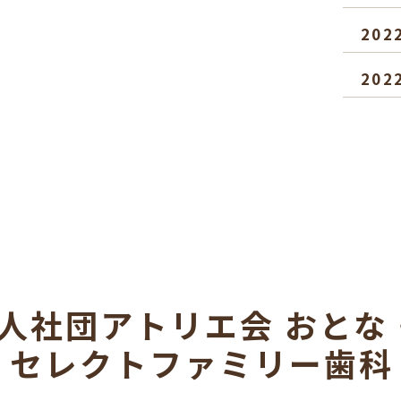
202
202